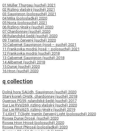
01 Müller Thurgau (suché) 2021
02 Rizling vlašský (suché) 2021
03 Sauvignon (polosuché) 2021
04 Milia (polosladké) 2020
05 Noria (polosuché) 2021
06 Rizling rýnsky (suché) 2020
07 Chardonnay (suché) 2020
08 Rulandské šedé (suché) 2020
09 Tramín červený (suché) 2020
10 Cabernet Sauvignon (rosé – suché) 2021
11 Frankovka modrá (rosé – polosuché) 2021
12 Frankovka modrá (suché) 2018
13 Cabernet Sauvignon (suché) 2018
14 Alibernet (suché) 2018
15 Dunaj (suché) 2020
16 Hron (suché) 2020
q collection
Dolná hora SAUdh, Sauvignon (suché) 2020
Starý koreň CHstk, chardonnay (suché) 2018
Quercus PG59, rulandské šedé (suché) 2017
Sur Lie RVsl269, rizling vlašský (suché) 2020
Sur Lie RRsl625, rizling rýnsky (suché) 2019
T-LIGHT TClight, tramín červený Light (polosuché) 2020
Rosea Dunaj Drosé, (suché) 2020
Rosea Hron Hrosé (polosuché) 2020
Rosea Pinot PNrosé (polosladké) 2020