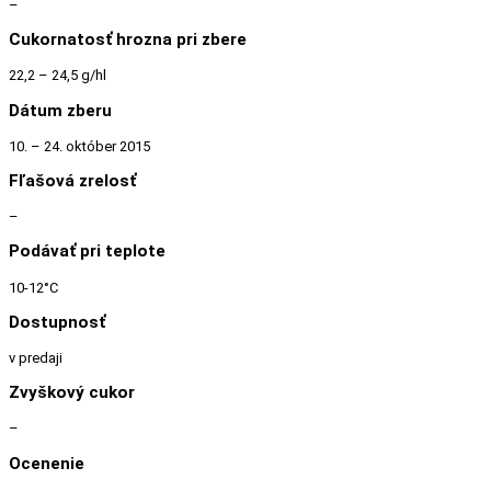
–
Cukornatosť hrozna pri zbere
22,2 – 24,5 g/hl
Dátum zberu
10. – 24. október 2015
Fľašová zrelosť
–
Podávať pri teplote
10-12°C
Dostupnosť
v predaji
Zvyškový cukor
–
Ocenenie