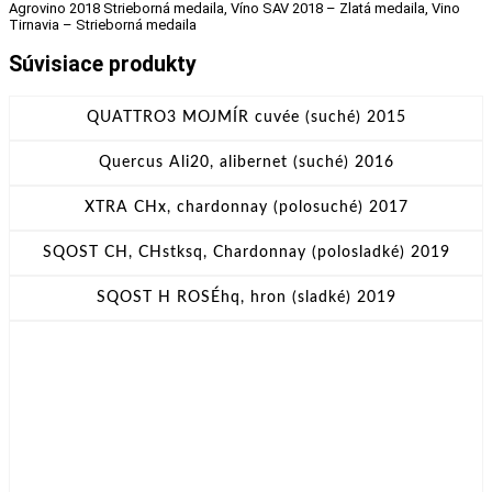
Agrovino 2018 Strieborná medaila, Víno SAV 2018 – Zlatá medaila, Vino
Tirnavia – Strieborná medaila
Súvisiace produkty
QUATTRO3 MOJMÍR cuvée (suché) 2015
Quercus Ali20, alibernet (suché) 2016
XTRA CHx, chardonnay (polosuché) 2017
SQOST CH, CHstksq, Chardonnay (polosladké) 2019
SQOST H ROSÉhq, hron (sladké) 2019