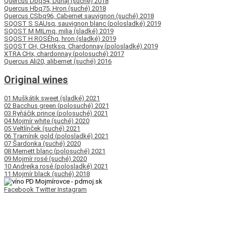
Quercus Dbq54, Dunaj (suché) 2018
Quercus Hbq75, Hron (suché) 2018
Quercus CSbq96, Cabernet sauvignon (suché) 2018
SQOST S SAUsq, sauvignon blanc (polosladké) 2019
SQOST M MILmq, milia (sladké) 2019
SQOST H ROSÉhq, hron (sladké) 2019
SQOST CH, CHstksq, Chardonnay (polosladké) 2019
XTRA CHx, chardonnay (polosuché) 2017
Quercus Ali20, alibernet (suché) 2016
Original wines
01 Muškátik sweet (sladké) 2021
02 Bacchus green (polosuché) 2021
03 Ryňáčik prince (polosuché) 2021
04 Mojmír white (suché) 2020
05 Veltlínček (suché) 2021
06 Tramínik gold (polosladké) 2021
07 Šardonka (suché) 2020
08 Mernett blanc (polosuché) 2021
09 Mojmír rosé (suché) 2020
10 Andrejka rosé (polosladké) 2021
11 Mojmír black (suché) 2018
Facebook
Twitter
Instagram