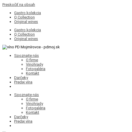
Preskočiť na obsah
Gastro kolekcia
Q Collection
Original wines
Gastro kolekcia
Q Collection
Original wines
Spoznajte nás
O firme
Vinohrady
Fotogaléria
Kontakt
Darčeky
Predaj vína
Spoznajte nás
O firme
Vinohrady
Fotogaléria
Kontakt
Darčeky
Predaj vína