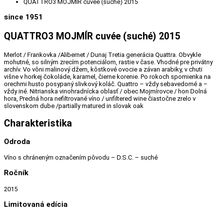
QUATTRO3 MOJMÍR cuvée (suché) 2015
since 1951
QUATTRO3 MOJMÍR cuvée (suché) 2015
Merlot / Frankovka /Alibernet / Dunaj Tretia generácia Quattra. Obvykle
mohutné, so silným zrecím potenciálom, rastie v čase. Vhodné pre privátny
archív. Vo vôni malinový džem, kôstkové ovocie a závan arabiky, v chuti
višne v horkej čokoláde, karamel, čierne korenie. Po rokoch spomienka na
orechmi husto posypaný slivkový koláč. Quattro – vždy sebavedomé a –
vždy iné. Nitrianska vinohradnícka oblasť / obec Mojmírovce / hon Dolná
hora, Predná hora nefiltrované víno / unfiltered wine čiastočne zrelo v
slovenskom dube /partially matured in slovak oak
Charakteristika
Odroda
Víno s chráneným označením pôvodu – D.S.C. – suché
Ročník
2015
Limitovaná edícia