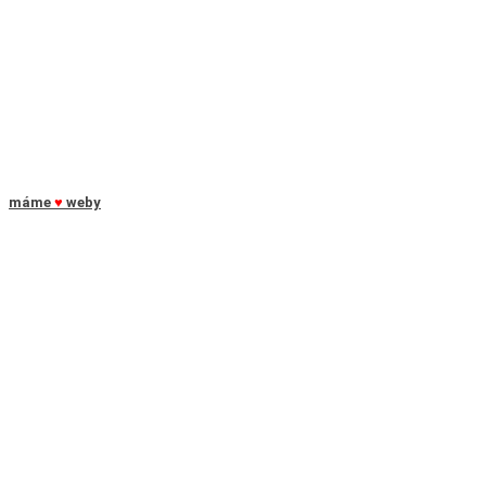
máme
♥
weby